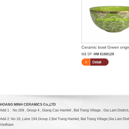
Ceramic Jar flower blue flo...
Ceramic bowl Green origin
Mã SP:
HM 6174135
Mã SP:
HM 6168129
HOANG MINH CERAMICS Co.,LTD
Add 1 : No 269 , Group 4 , Giang Cao Hamlet , Bat Trang Village , Gia Lam District
Add 2: No 16, Lane 194,Group 2,Bat Trang Hamlet, Bat Trang Village,Gia Lam Distri
VietNam