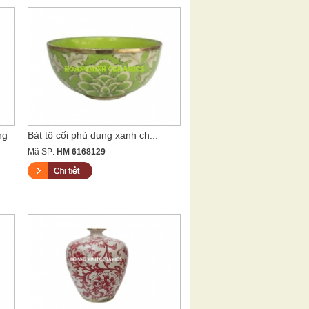
ng
Bát tô cối phù dung xanh ch...
Mã SP:
HM 6168129