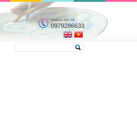
Hotline liên hệ
0979286633